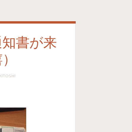
通知書が来
嬉）
KITOSHI