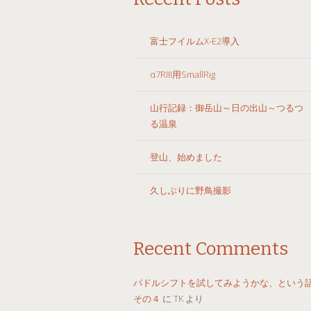
富士フイルムX-E2導入
α7RIII用SmallRig
山行記録：御岳山～日の出山～つるつ
る温泉
登山、始めました
久しぶりに野鳥撮影
Recent Comments
パドルシフトを試してみようかな、とい
その４
に
TK
より