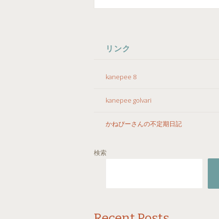
コ
ン
リンク
テ
ン
ツ
kanepee 8
へ
ス
kanepee golvari
キ
ッ
かねぴーさんの不定期日記
プ
検索
Recent Posts