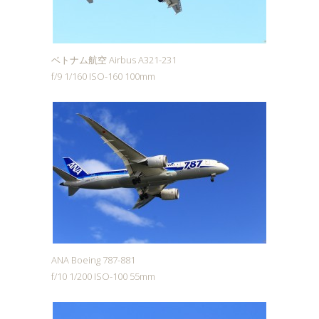
ベトナム航空 Airbus A321-231
f/9 1/160 ISO-160 100mm
ANA Boeing 787-881
f/10 1/200 ISO-100 55mm