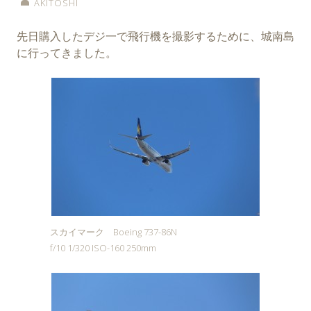
AKITOSHI
先日購入したデジ一で飛行機を撮影するために、城南島
に行ってきました。
スカイマーク Boeing 737-86N
f/10 1/320 ISO-160 250mm