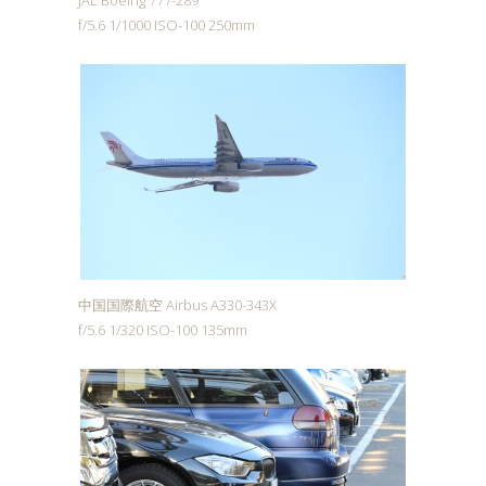
JAL Boeing 777-289
f/5.6 1/1000 ISO-100 250mm
中国国際航空 Airbus A330-343X
f/5.6 1/320 ISO-100 135mm