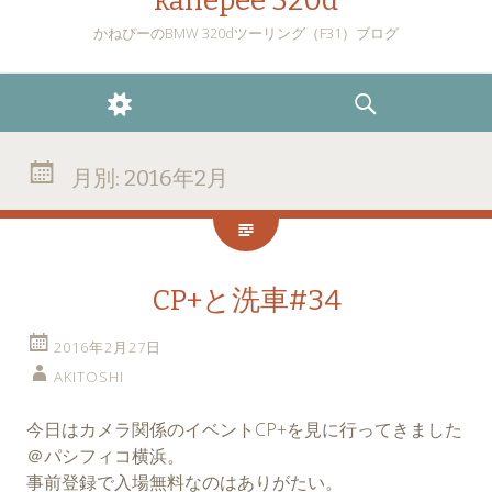
kanepee 320d
かねぴーのBMW 320dツーリング（F31）ブログ
ウ
検
ィ
索
月別:
2016年2月
ジ
ェ
CP+と洗車#34
ッ
2016年2月27日
ト
AKITOSHI
今日はカメラ関係のイベントCP+を見に行ってきました
＠パシフィコ横浜。
事前登録で入場無料なのはありがたい。