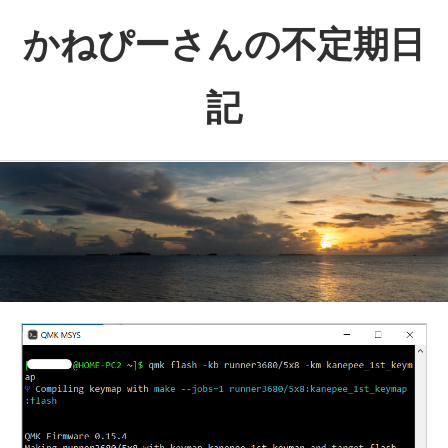
コ
かねぴーさんの不定期日
ン
テ
記
ン
ツ
へ
ス
キ
ッ
プ