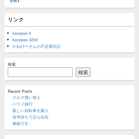
を残す
メ
リンク
イ
ン
サ
kanepee 8
イ
kanepee 320d
ド
かねぴーさんの不定期日記
バ
ー
ウ
検索
ィ
ジ
検索
ェ
ッ
ト
Recent Posts
エ
クルマ買い替え
リ
ハワイ旅行
ア
新しい自転車を購入
信号待ちで立ち往生
車検です。