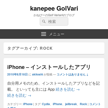
kanepee GolVari
かねぴーのGolf Variantのブログ
検
検
索:
索
メニュー
タグアーカイブ:
ROCK
iPhone – インストールしたアプリ
2010年8月18日
に
akitoshi
が投稿
—
コメントはありません ↓
自分用メモのため、インストールしたアプリなどを記
iPhone – イ
載。 といっても主には App
続きを読む
→
iPhone – インストールしたアプリ
続きを読む
→
カテゴリー:
iPhone
|
タグ:
Cydia
、
iPhone
、
jailbreak
、
Rock
|
コメント