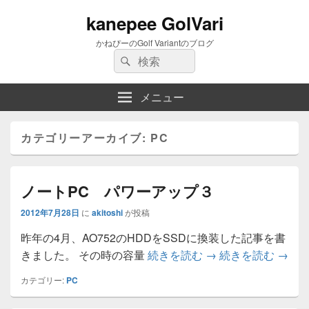
kanepee GolVari
かねぴーのGolf Variantのブログ
検
検
索:
索
メニュー
カテゴリーアーカイブ:
PC
ノートPC パワーアップ３
2012年7月28日
に
akitoshi
が投稿
昨年の4月、AO752のHDDをSSDに換装した記事を書
ノートPC パワー
ノート
きました。 その時の容量
続きを読む
→
続きを読む
→
カテゴリー:
PC