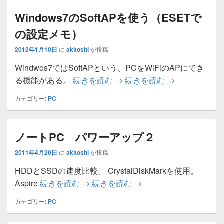
Windows7のSoftAPを使う（ESETで
の設定メモ）
2012年1月10日
に
akitoshi
が投稿
Windwos7ではSoftAPという、PCをWiFiのAPにでき
Windows7のSoftAPを使う
Windows7の
る機能がある。
続きを読む
→
続きを読む
→
カテゴリー:
PC
ノートPC パワーアップ２
2011年4月20日
に
akitoshi
が投稿
HDDとSSDの速度比較。 CrystalDiskMarkを使用。
ノートPC パワーアップ２
ノートPC パワーアッ
Aspire
続きを読む
→
続きを読む
→
カテゴリー:
PC