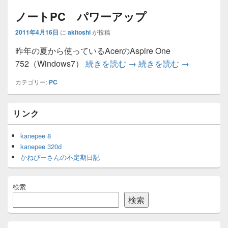
ノートPC パワーアップ
2011年4月16日
に
akitoshi
が投稿
昨年の夏から使っているAcerのAspire One
ノートPC パワーアップ
ノートPC 
752（Windows7）
続きを読む
→
続きを読む
→
カテゴリー:
PC
メ
リンク
イ
ン
サ
kanepee 8
イ
kanepee 320d
ド
かねぴーさんの不定期日記
バ
ー
ウ
検索
ィ
ジ
検索
ェ
ッ
ト