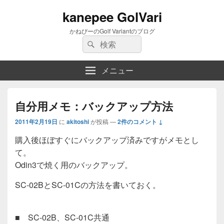
kanepee GolVari
かねぴーのGolf Variantのブログ
検
検
索:
索
メニュー
自分用メモ：バックアップ方法
2011年2月19日
に
akitoshi
が投稿
—
2件のコメント ↓
購入後ほぼすぐにバックアップ済みですがメモとし
て。
Odin3で焼く用のバックアップ。
SC-02BとSC-01Cの方法を書いておく。
■ SC-02B、SC-01C共通