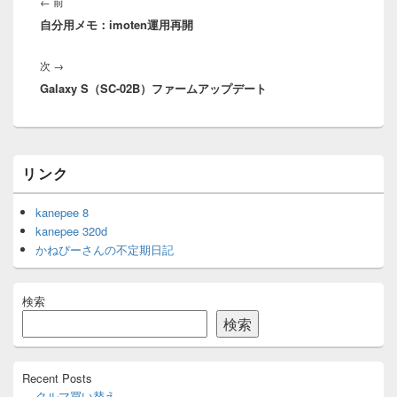
稿
前
←
前
ナ
自分用メモ：imoten運用再開
の
ビ
投
ゲ
次
次
→
稿:
ー
Galaxy S（SC-02B）ファームアップデート
の
シ
投
ョ
稿:
ン
メ
リンク
イ
ン
サ
kanepee 8
イ
kanepee 320d
ド
かねぴーさんの不定期日記
バ
ー
ウ
検索
ィ
ジ
検索
ェ
ッ
ト
Recent Posts
エ
クルマ買い替え