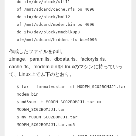
dd if=/dev/block/stl11
of=/mnt/sdcard/cache.rfs bs=4096
dd if=/dev/block/bml12
of=/mnt/sdcard/modem.bin bs=4096
dd if=/dev/block/mmcblk0p3
of=/mnt/sdcard/hidden.rfs bs=4096
作成したファイルをpull。
zImage、param.lfs、dbdata.rfs、factoryfs.rfs、
cache.rfs、modem.binをLinuxのマシンに持っていっ
て、Linux上で以下のとおり。
$ tar --format=ustar -cf MODEM_SC02BOMJJ1.tar
modem.bin
$ md5sum -t MODEM_SC02BOMJJ1.tar >>
MODEM_SC02BOMJJ1.tar
$ mv MODEM_SC02BOMJJ1.tar
MODEM_SC02BOMJJ1.tar.md5