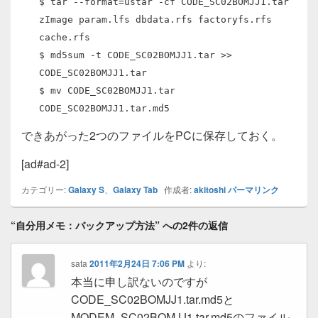
$ tar --format=ustar -cf CODE_SC02BOMJJ1.tar
zImage param.lfs dbdata.rfs factoryfs.rfs
cache.rfs
$ md5sum -t CODE_SC02BOMJJ1.tar >>
CODE_SC02BOMJJ1.tar
$ mv CODE_SC02BOMJJ1.tar
CODE_SC02BOMJJ1.tar.md5
できあがった2つのファイルをPCに保存しておく。
[ad#ad-2]
カテゴリー:
Galaxy S
、
Galaxy Tab
作成者:
akitoshi
パーマリンク
“自分用メモ：バックアップ方法” への2件の返信
sata
2011年2月24日 7:06 PM
より:
本当に申し訳ないのですが
CODE_SC02BOMJJ1.tar.md5と
MODEM_SC02BOMJJ1.tar.md5のファイル